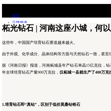
首页
品牌服务
柘光钻石 | 河南这座小城，何
产品系列
400-636-8566
新闻科普
这些年，中国国产培育钻石赛道越来越火。
联系我们
由于外观、化学成分、晶体结构等方面与天然钻石一致，甚至
据《河南日报》报道，河南柘城县年产钻石单晶15亿克拉，钻石
年全球培育钻石产量900万克拉，
仅柘城一县就生产了400万克
1.培育钻石即“真钻”，区别于低价莫桑钻锆石