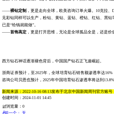
——
裸钻定制
，更是走向全球，欧美咨询订单火爆。10克拉、D
见彩钻同样可以生产，粉钻、黄钻、蓝钻、橙钻、红钻、黑钻
已是“给钱就能做”。
——
首饰高定
，更是打开思维，无论是全球孤品全是，还是价
西方钻石神话逐渐褪色背后，中国国产钻石正飞速崛起。
浙商证券预计，至2025年，全球培育钻石销售额渗透率达16%，
咨询公司贝恩也预计，2025年中国培育钻石渗透率将达到13.8
新闻来源：2022-10-16 08:13发布于北京中国新闻周刊官
创建时间：
2024-11-01
14:45
넶
浏览量：
0
ꄴ
前一个：
无