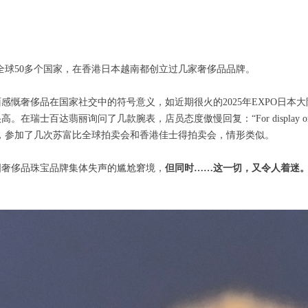
历全球50多个国家，在香港日本越南都创立过几家奢侈品品牌。
慨奢侈品在国家社交中的符号意义，如近期很火的2025年EXPO日本大阪
瑞士百达翡丽询问了几款腕表，店员态度傲慢回复：“For display 
转了转，参加了几次苏富比全球拍卖会和香港佳士得拍卖会，情形类似。
国奢侈品珠宝品牌集体失声的尴尬窘境，
但同时……这一切，又令人着迷