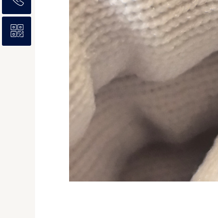
ꀥ
4006368566
微信二维码