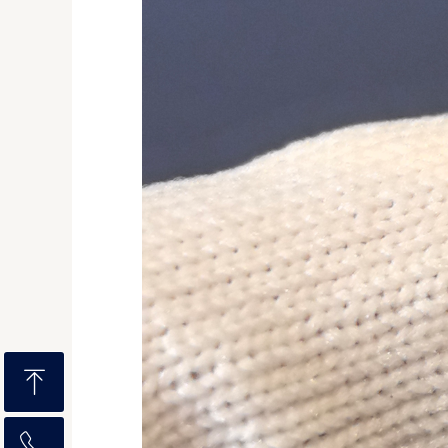
ꁸ
ꂅ
回到顶部