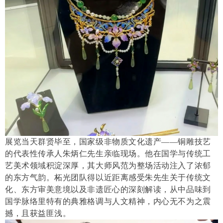
展览当天群贤毕至，国家级非物质文化遗产——铜雕技艺
的代表性传承人朱炳仁先生亲临现场。他在国学与传统工
艺美术领域积淀深厚，其大师风范为整场活动注入了浓郁
的东方气韵。柘光团队得以近距离感受朱先生关于传统文
化、东方审美意境以及非遗匠心的深刻解读，从中品味到
国学脉络里特有的典雅格调与人文精神，内心无不为之震
撼，且获益匪浅。