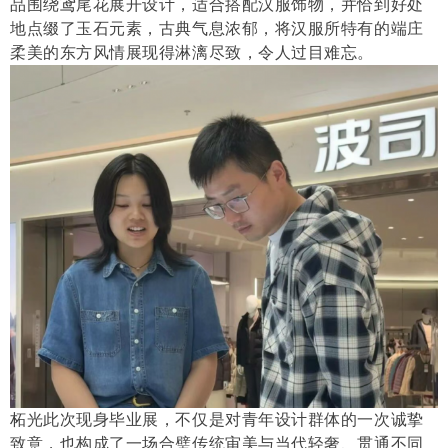
品围绕鸢尾花展开设计，适合搭配汉服饰物，并恰到好处
地点缀了玉石元素，古典气息浓郁，将汉服所特有的端庄
柔美的东方风情展现得淋漓尽致，令人过目难忘。
柘光此次现身毕业展，不仅是对青年设计群体的一次诚挚
致意，也构成了一场合璧传统审美与当代轻奢、贯通不同