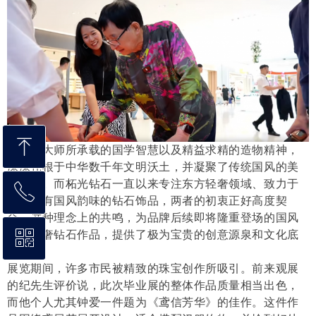
ꁸ
朱炳仁大师所承载的国学智慧以及精益求精的造物精神，
深深扎根于中华数千年文明沃土，并凝聚了传统国风的美
学精髓。而柘光钻石一直以来专注东方轻奢领域、致力于
ꂅ
回到顶部
开发具有国风韵味的钻石饰品，两者的初衷正好高度契
合。这种理念上的共鸣，为品牌后续即将隆重登场的国风
ꀥ
系列轻奢钻石作品，提供了极为宝贵的创意源泉和文化底
4006368566
蕴。
展览期间，许多市民被精致的珠宝创作所吸引。前来观展
微信二维码
的纪先生评价说，此次毕业展的整体作品质量相当出色，
而他个人尤其钟爱一件题为《鸢信芳华》的佳作。这件作