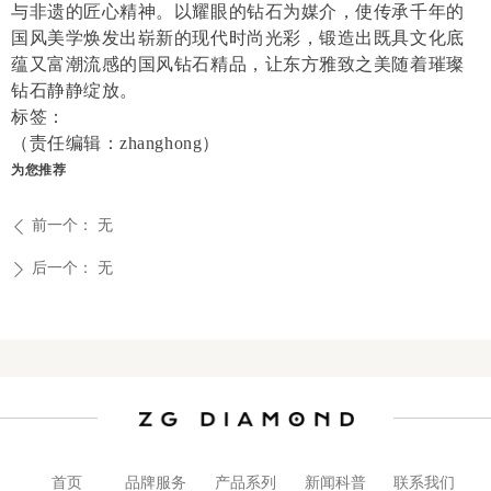
与非遗的匠心精神。以耀眼的钻石为媒介，使传承千年的
国风美学焕发出崭新的现代时尚光彩，锻造出既具文化底
蕴又富潮流感的国风钻石精品，让东方雅致之美随着璀璨
钻石静静绽放。
标签：
（责任编辑：zhanghong）
为您推荐
前一个：
无
ꄴ
后一个：
无
ꄲ
首页
品牌服务
产品系列
新闻科普
联系我们