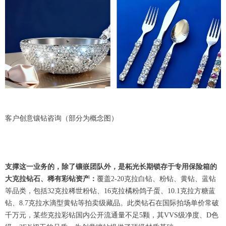
客户创意镶钻咨询（部分为概念图）
支撑这一业务的，除了镶嵌团队外，是柘光长期锁存于专用保险箱的
大克拉钻石、稀有彩钻资产：
覆盖2-20克拉白钻、粉钻、黄钻、蓝钻
等品类，包括32克拉稀世粉钻、16克拉橘粉鸽子蛋、10.1克拉方糖蓝
钻、8.7克拉水滴型黄钻等拍卖级藏品。此类钻石在国际拍场单价常破
千万元，某些克拉彩钻国内公开流通量不足5颗，其VVS级净度、D色