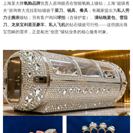
上海某大牌
氧舱品牌
负责人咨询能否在智能氧舱上镶钻；上海“超级煮
夫”咨询将大克拉彩钻镶嵌于
菜刀、锅具、餐具
；有藏家提出为
私人劳
力士腕表
镶钻；另有客户询问
球拍
（含保护套）、
满钻晚宴
包、
雪茄
刀、
龙泉宝剑甚至豪车、私人飞机
的钻石镶嵌可行性——这些跳出珠
宝范畴的需求，正是柘光“创意”镶钻业务的核心服务对象。