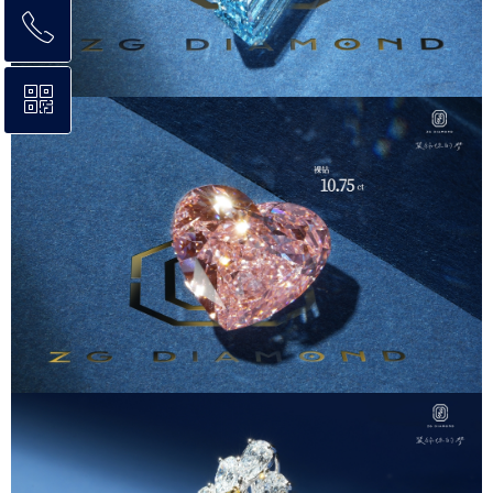
ꂅ
回到顶部
ꀥ
4006368566
微信二维码