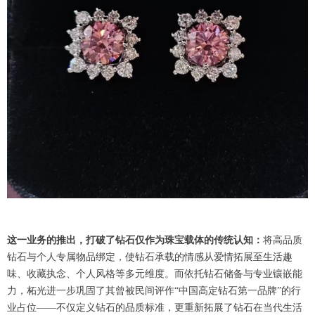
这一业务的推出，打破了钻石仅作为珠宝载体的传统认知：
将高品质
钻石与个人专属物品绑定，使钻石承载的情感从爱情拓展至生活趣
味、收藏执念、个人风格等多元维度。而依托钻石储备与专业镶嵌能
力，柘光进一步巩固了其曾被民间评作“中国高定钻石第一品牌”的行
业占位——不仅定义钻石的品质标准，更重新拓展了钻石在当代生活